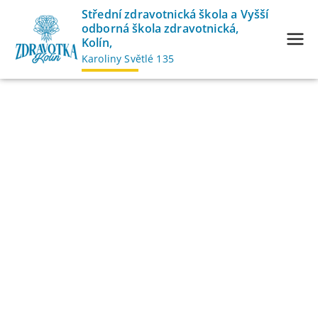
Přeskočit
Střední zdravotnická škola a Vyšší
odborná škola zdravotnická,
na
Kolín,
obsah
Karoliny Světlé 135